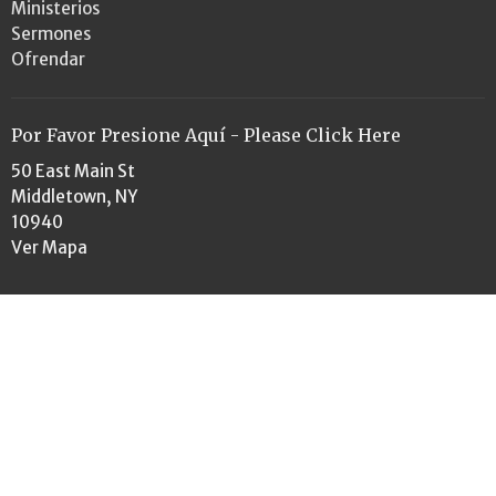
Ministerios
Sermones
Ofrendar
Por Favor Presione Aquí - Please Click Here
50 East Main St
Middletown, NY
10940
Ver Mapa
Horario De La Oficina
Mon to Thurs 9AM - 3PM
Contacto
Teléfono:
845-381-5105
Email
:
admin@epc50.org