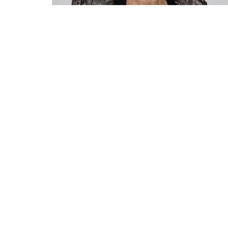
Inicio
Quienes Somos
Eventos
Por Favor Presione Aquí - Please
Horari
Click Here